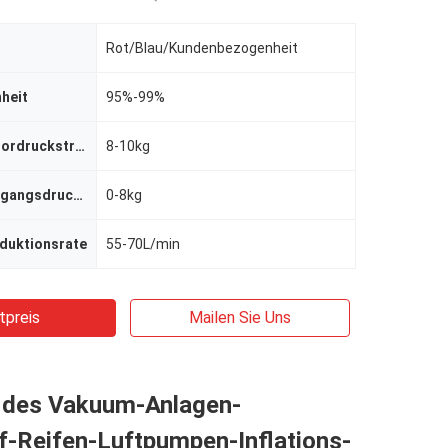
Rot/Blau/Kundenbezogenheit
nheit
95%-99%
Luftkompressordruckstrecke
8-10kg
Stickstoffausgangsdruckstrecke
0-8kg
oduktionsrate
55-70L/min
tpreis
Mailen Sie Uns
des Vakuum-Anlagen-
f-Reifen-Luftpumpen-Inflations-