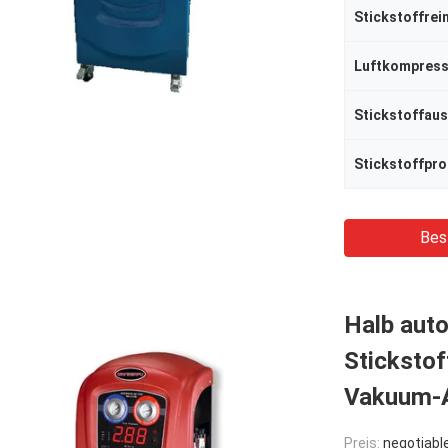
Stickstoffrei
Stickstoffpr
Bes
Halb aut
Stickstof
Vakuum-A
Preis:
negotiabl