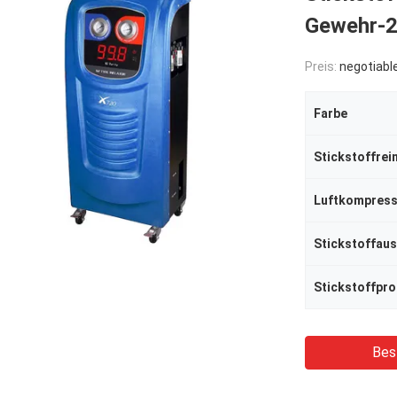
Gewehr-
Preis:
negotiabl
Farbe
Stickstoffrei
Stickstoffpr
Bes