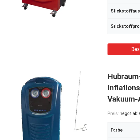
Stickstoffpr
Bes
Hubraum-
Inflatio
Vakuum-A
Preis:
negotiabl
Farbe