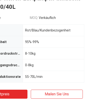
20/40L
e
MOQ:
Verkäuflich
Rot/Blau/Kundenbezogenheit
nheit
95%-99%
Luftkompressordruckstrecke
8-10kg
Stickstoffausgangsdruckstrecke
0-8kg
oduktionsrate
55-70L/min
tpreis
Mailen Sie Uns