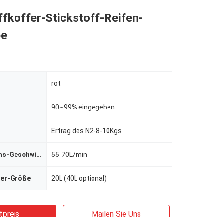
fkoffer-Stickstoff-Reifen-
pe
rot
90~99% eingegeben
Ertrag des N2-8-10Kgs
N2-Generations-Geschwindigkeit
55-70L/min
ter-Größe
20L (40L optional)
tpreis
Mailen Sie Uns