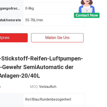
Stickstoffausgangsdruckstrecke
0-8kg
oduktionsrate
55-70L/min
tpreis
Mailen Sie Uns
Stickstoff-Reifen-Luftpumpen-
ns-Gewehr SemiAutomatic der
nlagen-20/40L
e
MOQ:
Verkäuflich
Rot/Blau/Kundenbezogenheit