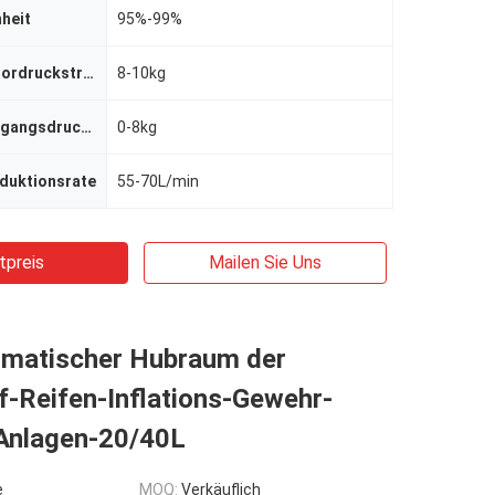
nheit
95%-99%
Luftkompressordruckstrecke
8-10kg
Stickstoffausgangsdruckstrecke
0-8kg
oduktionsrate
55-70L/min
tpreis
Mailen Sie Uns
omatischer Hubraum der
f-Reifen-Inflations-Gewehr-
nlagen-20/40L
e
MOQ:
Verkäuflich