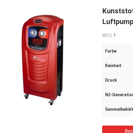
Kunststof
Luftpum
MOQ:
1
Farbe
Reinheit
Druck
Sammelbehäl
Bes