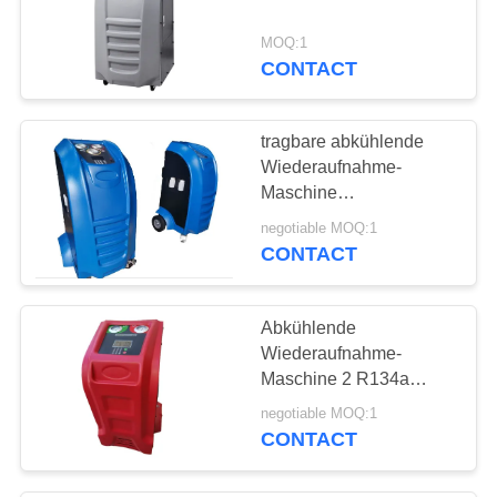
MOQ:1
CONTACT
tragbare abkühlende
Wiederaufnahme-
Maschine
Wechselstroms 240v mit
negotiable MOQ:1
der Leck-Prüfung Ss-
CONTACT
565AC
Abkühlende
Wiederaufnahme-
Maschine 2 R134a
Wechselstroms in 1
negotiable MOQ:1
großem buntem LCD-
CONTACT
Bildschirm