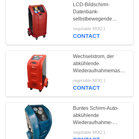
LCD-Bildschirm-
Datenbank-
selbstbewegende
abkühlende
negotiable MOQ:1
Wiederaufnahme-
CONTACT
Maschinen-großer
Speicher-Zylinder
Wechselstrom, der
abkühlende
Wiederaufnahmemaschine
der Maschine mit
negotiable MOQ:1
geführter Anzeige von
CONTACT
X565 aufbereitet
Buntes Schirm-Auto-
abkühlende
Wiederaufnahme-
Maschine
negotiable MOQ:1