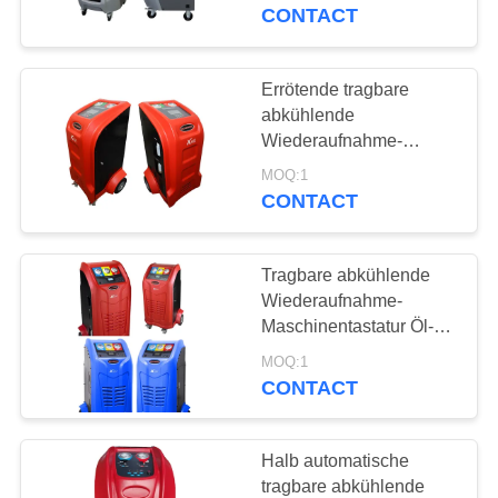
R134a
CONTACT
TRETEN
SIE
Errötende tragbare
MIT
abkühlende
Wiederaufnahme-
UNS
Maschine voll
MOQ:1
IN
automatisch
CONTACT
VERBINDUNG
Tragbare abkühlende
FORDERN
Wiederaufnahme-
SIE
Maschinentastatur Öl-
Hochleistungseinspritzung
EIN
MOQ:1
CONTACT
ZITAT
Halb automatische
SITEMAP
tragbare abkühlende