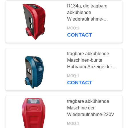
R134a, die tragbare
abkühlende
Wiederaufnahme-
Maschine 1.8CFM
MOQ:1
spülen, pumpen
CONTACT
tragbare abkühlende
Maschinen-bunte
Hubraum-Anzeige der
Wiederaufnahme-220V
MOQ:1
CONTACT
tragbare abkühlende
Maschine der
Wiederaufnahme-220V
MOQ:1