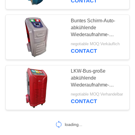
CONTACT
Buntes Schirm-Auto-
abkühlende
Wiederaufnahme-
Maschine X565
negotiable MOQ:Verkäuflich
Spülungscer
CONTACT
Bescheinigung
LKW-Bus-große
abkühlende
Wiederaufnahme-
Maschinen-
negotiable MOQ:Verhandelbar
kundenspezifische
CONTACT
Farbgroßer
Hochleistungszylinder
Abkühlende
Wiederaufnahme-