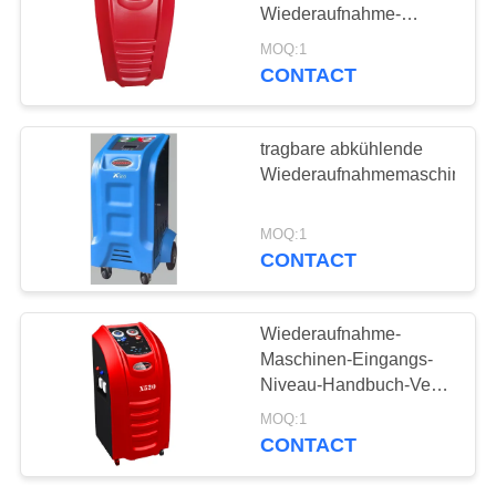
Wiederaufnahme-
PRIVACY
Maschinen-manueller
MOQ:1
Ventil-Hubraum
CONTACT
POLICY
tragbare abkühlende
Wiederaufnahmemaschine
MOQ:1
CONTACT
Wiederaufnahme-
Maschinen-Eingangs-
Niveau-Handbuch-Ventil
R134a
MOQ:1
selbstbewegendes
CONTACT
abkühlendes