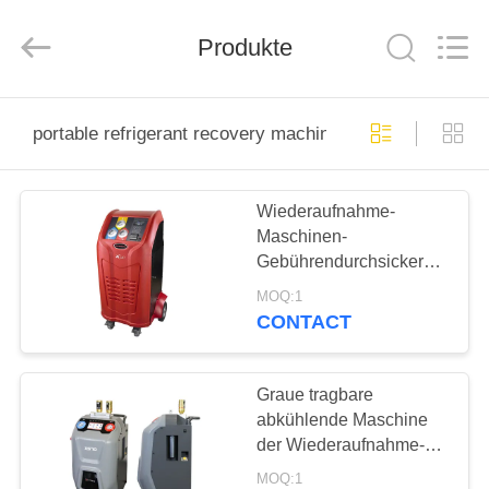
Guangzhou
Wonderfu
Automotive
Equipment
Produkte
Co.,
Ltd.
All
Rights
HAUS
Reserved.
portable refrigerant recovery machine
PRODUKTE
Wiederaufnahme-
Maschinen-
ÜBER
Gebührendurchsickern-
UNS
Jagd R134a tragbare
MOQ:1
abkühlende
CONTACT
FABRIK-
AUSFLUG
Graue tragbare
abkühlende Maschine
der Wiederaufnahme-
QUALITÄTSKONTROLLE
X570 mit Schauglas
MOQ:1