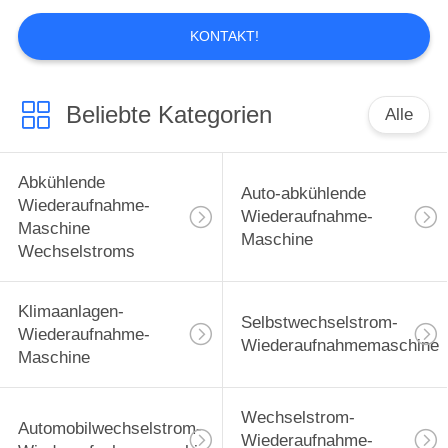
Maschine des Auto-
X565/Spülungsauto-
MOQ:1
Klimaanlage-Tastatur-
CONTACT
Öl-Einspritzung
Wiederaufnahme-
Maschine X550
Hochleistungs-CER
Bescheinigung LKW-
MOQ:1
Bus Wechselstroms
CONTACT
abkühlende
Eingangsleistung der
Bus-große abkühlende
Wiederaufnahme-
Maschinen-große
MOQ:1
Messgerät-Abdeckungs-
CONTACT
1000W