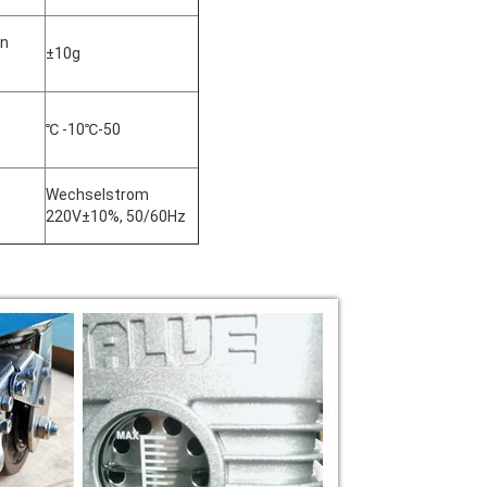
en
±10g
℃ -10℃-50
Wechselstrom
220V±10%, 50/60Hz