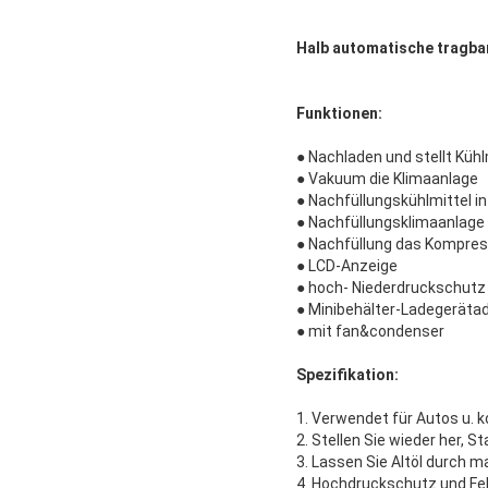
Halb automatische tragb
Funktionen:
● Nachladen und stellt Kühl
● Vakuum die Klimaanlage
● Nachfüllungskühlmittel i
● Nachfüllungsklimaanlage 
● Nachfüllung das Kompress
● LCD-Anzeige
● hoch- Niederdruckschutz
● Minibehälter-Ladegeräta
● mit fan&condenser
Spezifikation:
1. Verwendet für Autos u. 
2. Stellen Sie wieder her, S
3. Lassen Sie Altöl durch m
4. Hochdruckschutz und F