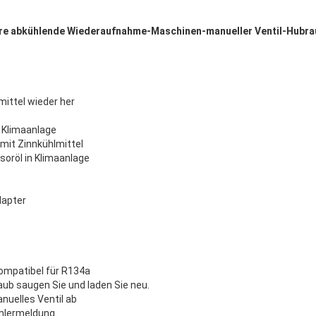
are abkühlende Wiederaufnahme-Maschinen-manueller Ventil-Hubr
mittel wieder her
n Klimaanlage
mit Zinnkühlmittel
oröl in Klimaanlage
dapter
kompatibel für R134a
taub saugen Sie und laden Sie neu.
anuelles Ventil ab
ehlermeldung