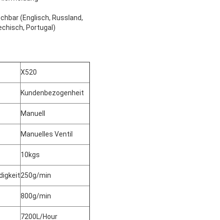
hbar (Englisch, Russland,
echisch, Portugal)
X520
Kundenbezogenheit
Manuell
Manuelles Ventil
10kgs
igkeit
250g/min
800g/min
7200L/Hour