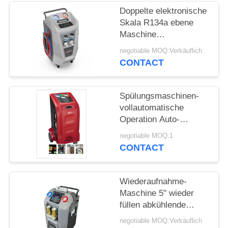
Doppelte elektronische
PRIVACY
Skala R134a ebene
Maschine
POLICY
Wechselstroms für
negotiable MOQ:Verkäuflich
Wechselstrom-
CONTACT
Nachladen
Spülungsmaschinen-
vollautomatische
Operation Auto-
Wechselstroms, die
negotiable MOQ:1
großen Kompressor
CONTACT
säubert
Wiederaufnahme-
Maschine 5" wieder
füllen abkühlende
R134a AutoAC kann
negotiable MOQ:Verkäuflich