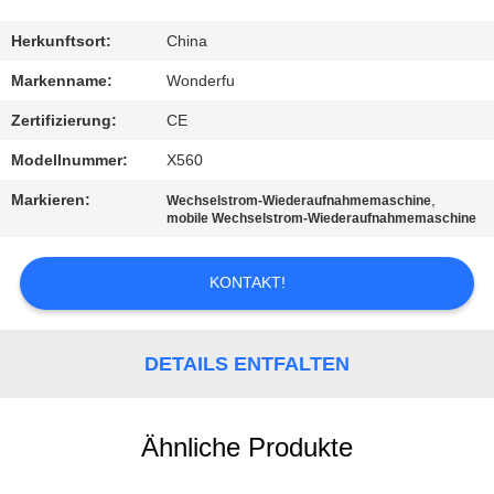
TRETEN
Herkunftsort:
China
SIE
Markenname:
Wonderfu
MIT
Zertifizierung:
CE
UNS
Modellnummer:
X560
IN
Markieren:
,
Wechselstrom-Wiederaufnahmemaschine
VERBINDUNG
mobile Wechselstrom-Wiederaufnahmemaschine
KONTAKT!
FORDERN
SIE
EIN
DETAILS ENTFALTEN
ZITAT
Ähnliche Produkte
SITEMAP