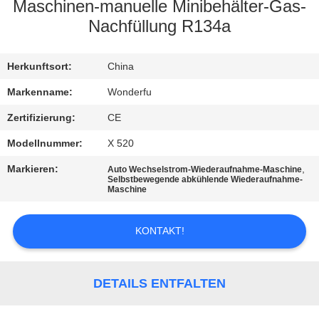
Maschinen-manuelle Minibehälter-Gas-
TRETEN
Nachfüllung R134a
SIE
Herkunftsort:
China
MIT
UNS
Markenname:
Wonderfu
IN
Zertifizierung:
CE
VERBINDUNG
Modellnummer:
X 520
Markieren:
,
Auto Wechselstrom-Wiederaufnahme-Maschine
Selbstbewegende abkühlende Wiederaufnahme-
FORDERN
Maschine
SIE
EIN
KONTAKT!
ZITAT
DETAILS ENTFALTEN
SITEMAP