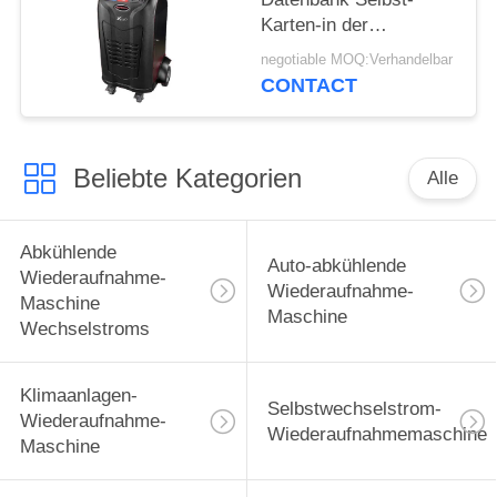
Karten-in der
automatischen Öl-
negotiable MOQ:Verhandelbar
Einspritzungs-
CONTACT
Vakuumdichtheitsprüfung
der Wechselstrom-
Wiederaufnahme-
Beliebte Kategorien
Maschinen-Sd
Alle
Abkühlende
Auto-abkühlende
Wiederaufnahme-
Wiederaufnahme-
Maschine
Maschine
Wechselstroms
Klimaanlagen-
Selbstwechselstrom-
Wiederaufnahme-
Wiederaufnahmemaschine
Maschine