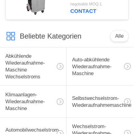
Maschine errichtet
negotiable MOQ:1
Karten-der Datenbank
CONTACT
in des Drucker-Sd
Beliebte Kategorien
Alle
Abkühlende
Auto-abkühlende
Wiederaufnahme-
Wiederaufnahme-
Maschine
Maschine
Wechselstroms
Klimaanlagen-
Selbstwechselstrom-
Wiederaufnahme-
Wiederaufnahmemaschine
Maschine
Wechselstrom-
Automobilwechselstrom-
Wiederaufnahme-