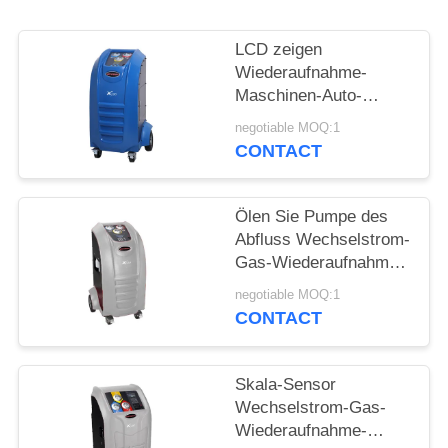
PRIVACY
LCD zeigen
POLICY
Wiederaufnahme-
Maschinen-Auto-
Wechselstroms R134a
negotiable MOQ:1
Spülungsmaschine
CONTACT
abkühlendes an
Ölen Sie Pumpe des
Abfluss Wechselstrom-
Gas-Wiederaufnahme-
Maschinen-große bunte
negotiable MOQ:1
LCD-Bildschirm-
CONTACT
1.8CFM
Skala-Sensor
Wechselstrom-Gas-
Wiederaufnahme-