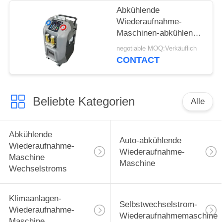
Abkühlende
Wiederaufnahme-
Maschinen-abkühlende
Wiederverwertungsselbstma
negotiable MOQ:Verkäuflich
Soem-Wechselstroms
CONTACT
Beliebte Kategorien
Alle
Abkühlende
Auto-abkühlende
Wiederaufnahme-
Wiederaufnahme-
Maschine
Maschine
Wechselstroms
Klimaanlagen-
Selbstwechselstrom-
Wiederaufnahme-
Wiederaufnahmemaschine
Maschine