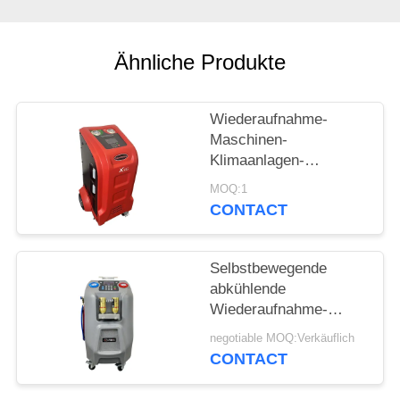
PRIVACY
Ähnliche Produkte
POLICY
Wiederaufnahme-
Maschinen-
Klimaanlagen-
Spülungssystem Auto
MOQ:1
Wechselstroms
CONTACT
abkühlende
Selbstbewegende
abkühlende
Wiederaufnahme-
Maschine des Grau-
negotiable MOQ:Verkäuflich
10kg mit 5" LCD-
CONTACT
Farbbildschirm