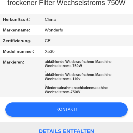
trockener Filter Wechselstroms 750W
TRETEN
SIE
Herkunftsort:
China
MIT
Markenname:
Wonderfu
UNS
Zertifizierung:
CE
IN
Modellnummer:
X530
VERBINDUNG
Markieren:
abkühlende Wiederaufnahme-Maschine
Wechselstroms 750W
,
abkühlende Wiederaufnahme-Maschine
FORDERN
Wechselstroms 110v
,
SIE
Wiederaufnahmenachladenmaschine
Wechselstrom-750W
EIN
ZITAT
KONTAKT!
SITEMAP
DETAILS ENTFALTEN