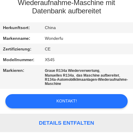
Wiederaufnahme-Maschine mit
TRETEN
Datenbank aufbereitet
SIE
Herkunftsort:
China
MIT
UNS
Markenname:
Wonderfu
IN
Zertifizierung:
CE
VERBINDUNG
Modellnummer:
X545
Markieren:
,
Graue R134a Wiederverwertung
,
,
Manuelles R134a
das Maschine aufbereitet
FORDERN
R134a-Automobilklimaanlagen-Wiederaufnahme-
Maschine
SIE
EIN
KONTAKT!
ZITAT
DETAILS ENTFALTEN
SITEMAP