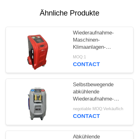
PRIVACY
Ähnliche Produkte
POLICY
Wiederaufnahme-
Maschinen-
Klimaanlagen-
Spülungssystem Auto
MOQ:1
Wechselstroms
CONTACT
abkühlende
Selbstbewegende
abkühlende
Wiederaufnahme-
Maschine des Grau-
negotiable MOQ:Verkäuflich
10kg mit 5" LCD-
CONTACT
Farbbildschirm
Abkühlende