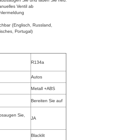
staubsaugen Sie und laden Sie neu.
anuelles Ventil ab
hlermeldung
hbar (Englisch, Russland,
isches, Portugal)
R134a
Autos
Metall +ABS
Bereiten Sie auf
ubsaugen Sie,
JA
Blacklit