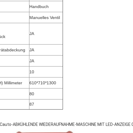
Handbuch
Manuelles Ventil
JA
ück
rätabdeckung
JA
JA
10
 Millimeter
610*710*1300
80
87