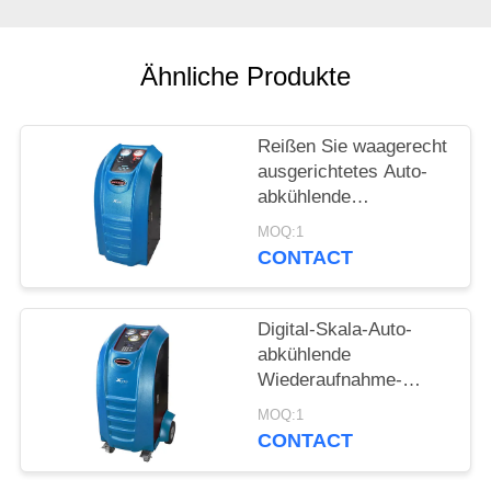
PRIVACY
Ähnliche Produkte
POLICY
Reißen Sie waagerecht
ausgerichtetes Auto-
abkühlende
Wiederaufnahme-
MOQ:1
Maschinen-halb
CONTACT
automatische 1-jährige
Garantie hin
Digital-Skala-Auto-
abkühlende
Wiederaufnahme-
Maschinen-
MOQ:1
vollautomatische
CONTACT
Pumpe 1.8CFM