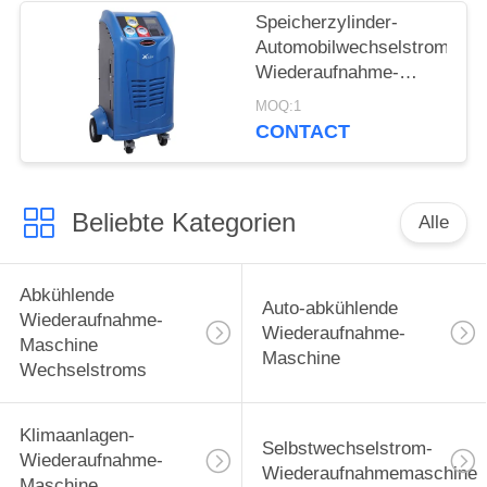
Speicherzylinder-
Automobilwechselstrom-
Wiederaufnahme-
Maschine 5,0 bunter
MOQ:1
LCD-Bildschirm Inche
CONTACT
Beliebte Kategorien
Alle
Abkühlende
Auto-abkühlende
Wiederaufnahme-
Wiederaufnahme-
Maschine
Maschine
Wechselstroms
Klimaanlagen-
Selbstwechselstrom-
Wiederaufnahme-
Wiederaufnahmemaschine
Maschine