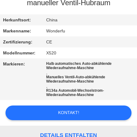
manueller Ventil-Hubraum
TRETEN
SIE
Herkunftsort:
China
MIT
Markenname:
Wonderfu
UNS
Zertifizierung:
CE
IN
Modellnummer:
X520
VERBINDUNG
Markieren:
Halb automatisches Auto-abkühlende
Wiederaufnahme-Maschine
,
Manuelles Ventil-Auto-abkühlende
FORDERN
Wiederaufnahme-Maschine
,
SIE
R134a Automobil-Wechselstrom-
Wiederaufnahme-Maschine
EIN
ZITAT
KONTAKT!
SITEMAP
DETAILS ENTFALTEN