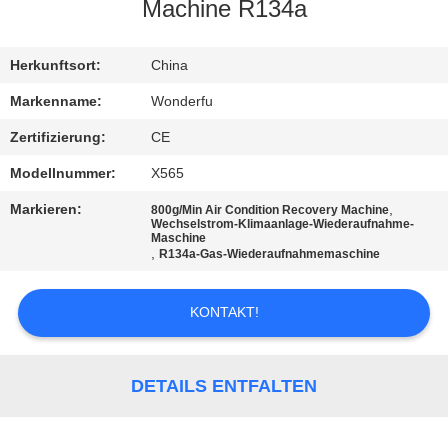
Machine R134a
TRETEN
SIE
Herkunftsort:
China
MIT
Markenname:
Wonderfu
UNS
Zertifizierung:
CE
IN
Modellnummer:
X565
VERBINDUNG
Markieren:
,
800g/Min Air Condition Recovery Machine
Wechselstrom-Klimaanlage-Wiederaufnahme-
Maschine
,
R134a-Gas-Wiederaufnahmemaschine
FORDERN
SIE
KONTAKT!
EIN
ZITAT
DETAILS ENTFALTEN
SITEMAP