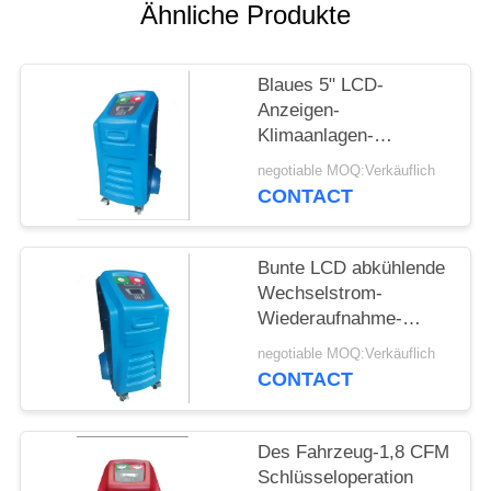
Ähnliche Produkte
PRIVACY
POLICY
Blaues 5" LCD-
Anzeigen-
Klimaanlagen-
Wiederaufnahme-
negotiable MOQ:Verkäuflich
Maschine mit System
CONTACT
AC660
Bunte LCD abkühlende
Wechselstrom-
Wiederaufnahme-
Nachladen-Maschine
negotiable MOQ:Verkäuflich
für Spülungsreinigung
CONTACT
Des Fahrzeug-1,8 CFM
Schlüsseloperation