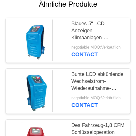
Ähnliche Produkte
PRIVACY
POLICY
Blaues 5" LCD-
Anzeigen-
Klimaanlagen-
Wiederaufnahme-
negotiable MOQ:Verkäuflich
Maschine mit System
CONTACT
AC660
Bunte LCD abkühlende
Wechselstrom-
Wiederaufnahme-
Nachladen-Maschine
negotiable MOQ:Verkäuflich
für Spülungsreinigung
CONTACT
Des Fahrzeug-1,8 CFM
Schlüsseloperation