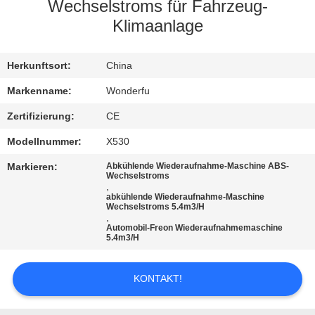
Wechselstroms für Fahrzeug-
TRETEN
Klimaanlage
SIE
Herkunftsort:
China
MIT
UNS
Markenname:
Wonderfu
IN
Zertifizierung:
CE
VERBINDUNG
Modellnummer:
X530
Markieren:
Abkühlende Wiederaufnahme-Maschine ABS-
Wechselstroms
FORDERN
,
abkühlende Wiederaufnahme-Maschine
SIE
Wechselstroms 5.4m3/H
,
EIN
Automobil-Freon Wiederaufnahmemaschine
5.4m3/H
ZITAT
KONTAKT!
SITEMAP