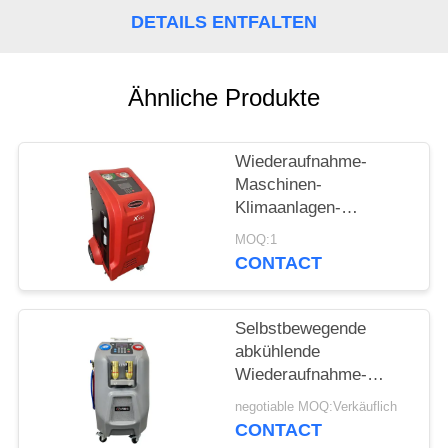
DETAILS ENTFALTEN
PRIVACY
POLICY
Ähnliche Produkte
Wiederaufnahme-
Maschinen-
Klimaanlagen-
Spülungssystem Auto
MOQ:1
Wechselstroms
CONTACT
abkühlende
Selbstbewegende
abkühlende
Wiederaufnahme-
Maschine des Grau-
negotiable MOQ:Verkäuflich
10kg mit 5" LCD-
CONTACT
Farbbildschirm