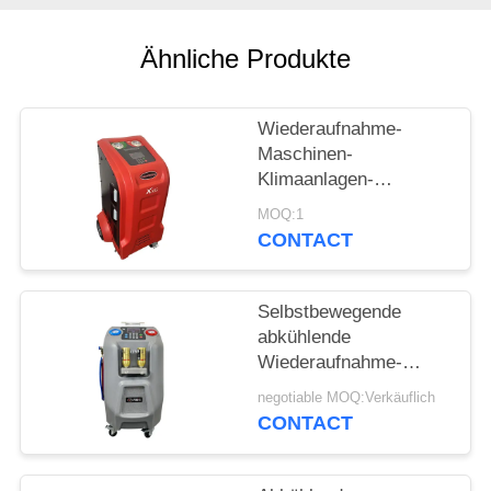
PRIVACY
Ähnliche Produkte
POLICY
Wiederaufnahme-
Maschinen-
Klimaanlagen-
Spülungssystem Auto
MOQ:1
Wechselstroms
CONTACT
abkühlende
Selbstbewegende
abkühlende
Wiederaufnahme-
Maschine des Grau-
negotiable MOQ:Verkäuflich
10kg mit 5" LCD-
CONTACT
Farbbildschirm