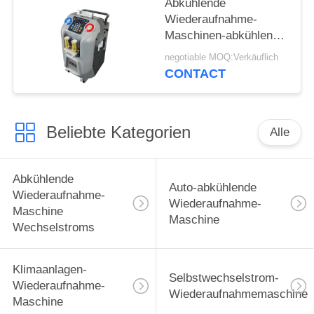
Abkühlende
Wiederaufnahme-
Maschinen-abkühlende
Wiederverwertungsselbstma
negotiable MOQ:Verkäuflich
Soem-Wechselstroms
CONTACT
Beliebte Kategorien
Alle
Abkühlende
Auto-abkühlende
Wiederaufnahme-
Wiederaufnahme-
Maschine
Maschine
Wechselstroms
Klimaanlagen-
Selbstwechselstrom-
Wiederaufnahme-
Wiederaufnahmemaschine
Maschine