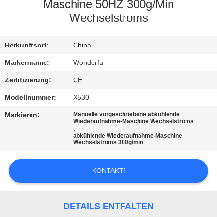
Maschine 50HZ 300g/Min
TRETEN
Wechselstroms
SIE
Herkunftsort:
China
MIT
UNS
Markenname:
Wonderfu
IN
Zertifizierung:
CE
VERBINDUNG
Modellnummer:
X530
Markieren:
Manuelle vorgeschriebene abkühlende
Wiederaufnahme-Maschine Wechselstroms
FORDERN
,
abkühlende Wiederaufnahme-Maschine
SIE
Wechselstroms 300g/min
EIN
KONTAKT!
ZITAT
SITEMAP
DETAILS ENTFALTEN