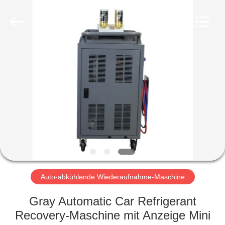
Guangzhou
Wonderfu
Automotive
Equipment
Co.,
Ltd.
All
Rights
HAUS
Reserved.
PRODUKTE
ÜBER
UNS
FABRIK-
AUSFLUG
Auto-abkühlende Wiederaufnahme-Maschine
Gray Automatic Car Refrigerant
QUALITÄTSKONTROLLE
Recovery-Maschine mit Anzeige Mini