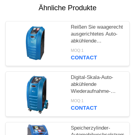
Ähnliche Produkte
PRIVACY
POLICY
Reißen Sie waagerecht
ausgerichtetes Auto-
abkühlende
Wiederaufnahme-
MOQ:1
Maschinen-halb
CONTACT
automatische 1-jährige
Garantie hin
Digital-Skala-Auto-
abkühlende
Wiederaufnahme-
Maschinen-
MOQ:1
vollautomatische
CONTACT
Pumpe 1.8CFM
Speicherzylinder-
Automobilwechselstrom-