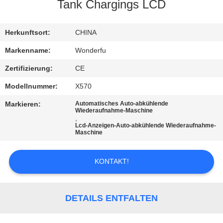
Tank Chargings LCD
TRETEN
SIE
Herkunftsort:
CHINA
MIT
Markenname:
Wonderfu
UNS
Zertifizierung:
CE
IN
Modellnummer:
X570
VERBINDUNG
Markieren:
Automatisches Auto-abkühlende
Wiederaufnahme-Maschine
,
Lcd-Anzeigen-Auto-abkühlende Wiederaufnahme-
FORDERN
Maschine
SIE
EIN
KONTAKT!
ZITAT
DETAILS ENTFALTEN
SITEMAP