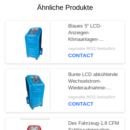
Ähnliche Produkte
PRIVACY
POLICY
Blaues 5" LCD-
Anzeigen-
Klimaanlagen-
Wiederaufnahme-
negotiable MOQ:Verkäuflich
Maschine mit System
CONTACT
AC660
Bunte LCD abkühlende
Wechselstrom-
Wiederaufnahme-
Nachladen-Maschine
negotiable MOQ:Verkäuflich
für Spülungsreinigung
CONTACT
Des Fahrzeug-1,8 CFM
Schlüsseloperation