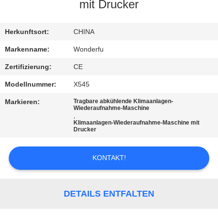
mit Drucker
TRETEN
SIE
Herkunftsort:
CHINA
MIT
Markenname:
Wonderfu
UNS
Zertifizierung:
CE
IN
Modellnummer:
X545
VERBINDUNG
Markieren:
Tragbare abkühlende Klimaanlagen-
Wiederaufnahme-Maschine
,
Klimaanlagen-Wiederaufnahme-Maschine mit
FORDERN
Drucker
SIE
EIN
KONTAKT!
ZITAT
DETAILS ENTFALTEN
SITEMAP