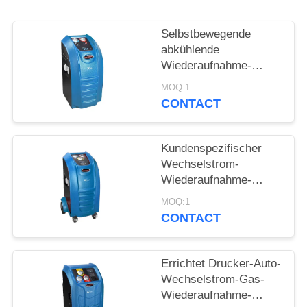
PRIVACY
Selbstbewegende
POLICY
abkühlende
Wiederaufnahme-
Maschinen-manuelle
MOQ:1
Ventil-Präzisions-
CONTACT
elektronische Skala
Kundenspezifischer
Wechselstrom-
Wiederaufnahme-
Einheits-Digital-Skala-
MOQ:1
Hubraum-
CONTACT
Farbbildschirm
Errichtet Drucker-Auto-
Wechselstrom-Gas-
Wiederaufnahme-