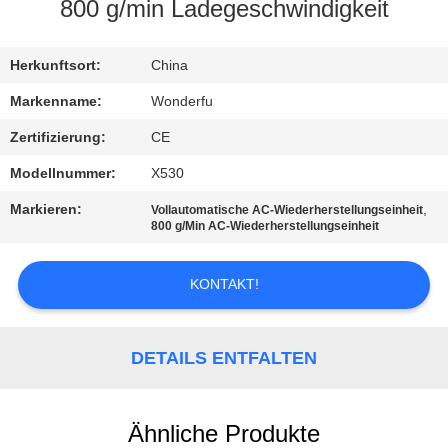
800 g/min Ladegeschwindigkeit
TRETEN
SIE
Herkunftsort:
China
MIT
Markenname:
Wonderfu
UNS
Zertifizierung:
CE
IN
Modellnummer:
X530
VERBINDUNG
Markieren:
,
Vollautomatische AC-Wiederherstellungseinheit
800 g/Min AC-Wiederherstellungseinheit
FORDERN
KONTAKT!
SIE
EIN
DETAILS ENTFALTEN
ZITAT
SITEMAP
Ähnliche Produkte