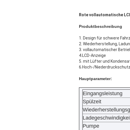
Rote vollautomatische L
Produktbeschreibung
1. Design für schwere Fah
2. Wiederherstellung, Ladu
3. vollautomatischer Betrie
4.LCD-Anzeige
5. mit Lüfter und Kondensa
6.Hoch-/Niederdruckschut
Hauptparameter:
Eingangsleistung
Spülzeit
Wiederherstellungsg
Ladegeschwindigkei
Pumpe