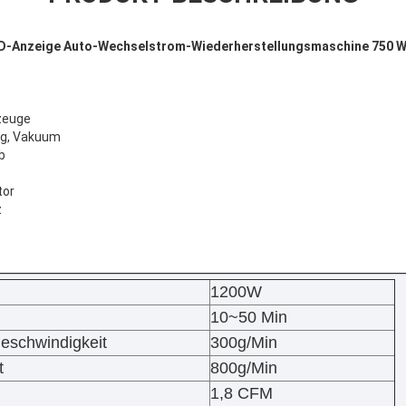
CD-Anzeige Auto-Wechselstrom-Wiederherstellungsmaschine 750 
rzeuge
ng, Vakuum
b
tor
z
1200W
10~50 Min
eschwindigkeit
300g/Min
t
800g/Min
1,8 CFM