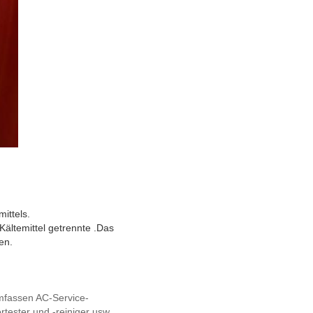
ittels.
ältemittel getrennte .Das
en.
mfassen AC-Service-
tester und -reiniger usw. 