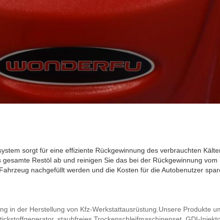
system sorgt für eine effiziente Rückgewinnung des verbrauchten Kältem
 gesamte Restöl ab und reinigen Sie das bei der Rückgewinnung vom K
 Fahrzeug nachgefüllt werden und die Kosten für die Autobenutzer spar
ng in der Herstellung von Kfz-Werkstattausrüstung.Unsere Produkte u
Stickstoffgenerator, staubfreies Trockenschleifmaschinenset, GDI-Injektor