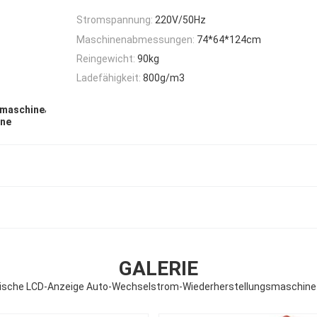
Stromspannung:
220V/50Hz
Maschinenabmessungen:
74*64*124cm
Reingewicht:
90kg
Ladefähigkeit:
800g/m3
,
smaschine
ine
GALERIE
ische LCD-Anzeige Auto-Wechselstrom-Wiederherstellungsmaschin