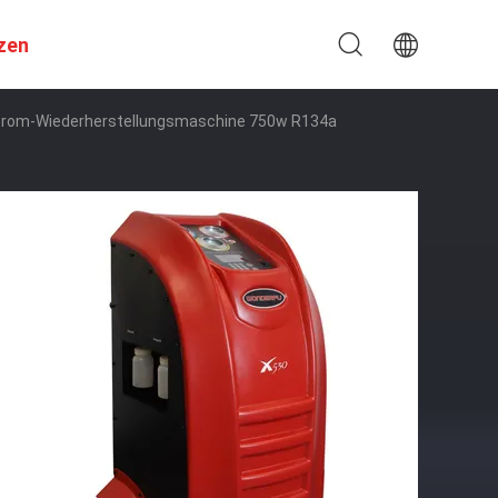
zen
trom-Wiederherstellungsmaschine 750w R134a