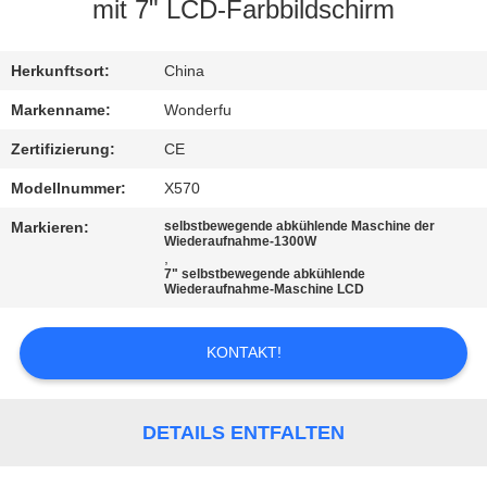
mit 7" LCD-Farbbildschirm
TRETEN
SIE
Herkunftsort:
China
MIT
Markenname:
Wonderfu
UNS
Zertifizierung:
CE
IN
Modellnummer:
X570
VERBINDUNG
Markieren:
selbstbewegende abkühlende Maschine der
Wiederaufnahme-1300W
,
7" selbstbewegende abkühlende
FORDERN
Wiederaufnahme-Maschine LCD
SIE
EIN
KONTAKT!
ZITAT
DETAILS ENTFALTEN
SITEMAP