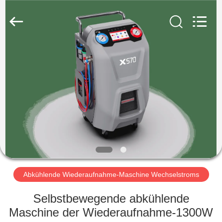
Guangzhou
Wonderfu
Automotive
Equipment
Co.,
Ltd.
All
Rights
HAUS
Reserved.
PRODUKTE
ÜBER
UNS
FABRIK-
AUSFLUG
Abkühlende Wiederaufnahme-Maschine Wechselstroms
Selbstbewegende abkühlende
QUALITÄTSKONTROLLE
Maschine der Wiederaufnahme-1300W