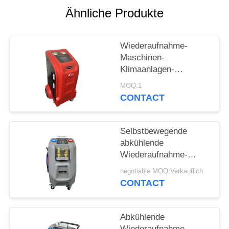
Ähnliche Produkte
PRIVACY
POLICY
Wiederaufnahme-
Maschinen-
Klimaanlagen-
Spülungssystem Auto
MOQ:1
Wechselstroms
CONTACT
abkühlende
Selbstbewegende
abkühlende
Wiederaufnahme-
Maschine des Grau-
negotiable MOQ:Verkäuflich
10kg mit 5" LCD-
CONTACT
Farbbildschirm
Abkühlende
Wiederaufnahme-