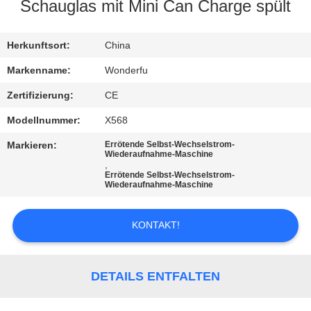
Schauglas mit Mini Can Charge spült
TRETEN
SIE
Herkunftsort:
China
MIT
Markenname:
Wonderfu
UNS
Zertifizierung:
CE
IN
Modellnummer:
X568
VERBINDUNG
Markieren:
Errötende Selbst-Wechselstrom-
Wiederaufnahme-Maschine
,
Errötende Selbst-Wechselstrom-
FORDERN
Wiederaufnahme-Maschine
SIE
EIN
KONTAKT!
ZITAT
DETAILS ENTFALTEN
SITEMAP