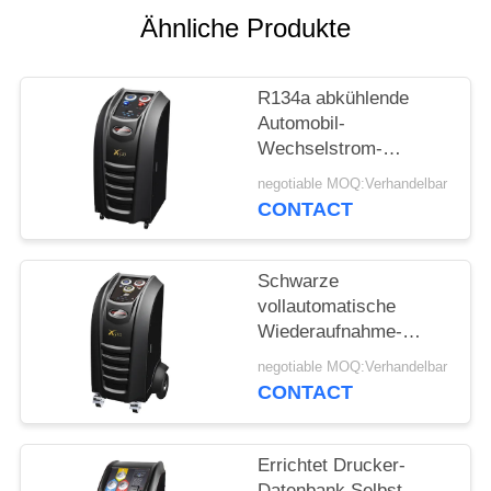
Ähnliche Produkte
PRIVACY
POLICY
R134a abkühlende
Automobil-
Wechselstrom-
Wiederaufnahme-
negotiable MOQ:Verhandelbar
Maschinen-manuelle
CONTACT
Minibehälter-
Nachfüllungs-
grundlegendes Modell
Schwarze
vollautomatische
Wiederaufnahme-
Maschinen-
negotiable MOQ:Verhandelbar
Farbbildschirm-Öl-
CONTACT
Abfluss-Digital-Skala
Wechselstroms
abkühlende
Errichtet Drucker-
Datenbank Selbst-