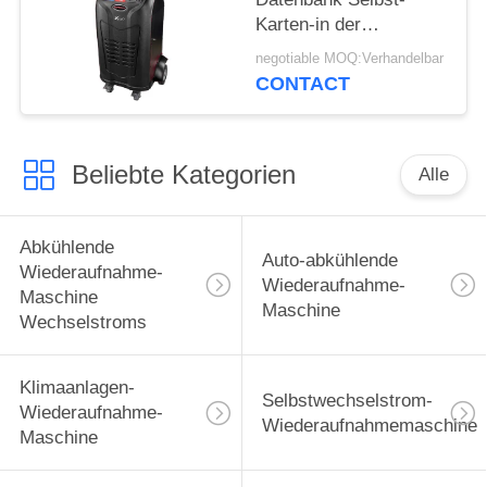
Karten-in der
automatischen Öl-
negotiable MOQ:Verhandelbar
Einspritzungs-
CONTACT
Vakuumdichtheitsprüfung
der Wechselstrom-
Wiederaufnahme-
Beliebte Kategorien
Maschinen-Sd
Alle
Abkühlende
Auto-abkühlende
Wiederaufnahme-
Wiederaufnahme-
Maschine
Maschine
Wechselstroms
Klimaanlagen-
Selbstwechselstrom-
Wiederaufnahme-
Wiederaufnahmemaschine
Maschine