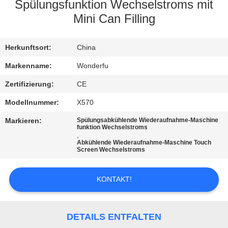
Spülungsfunktion Wechselstroms mit
TRETEN
Mini Can Filling
SIE
Herkunftsort:
China
MIT
UNS
Markenname:
Wonderfu
IN
Zertifizierung:
CE
VERBINDUNG
Modellnummer:
X570
Markieren:
Spülungsabkühlende Wiederaufnahme-Maschine
funktion Wechselstroms
FORDERN
,
Abkühlende Wiederaufnahme-Maschine Touch
SIE
Screen Wechselstroms
EIN
KONTAKT!
ZITAT
SITEMAP
DETAILS ENTFALTEN