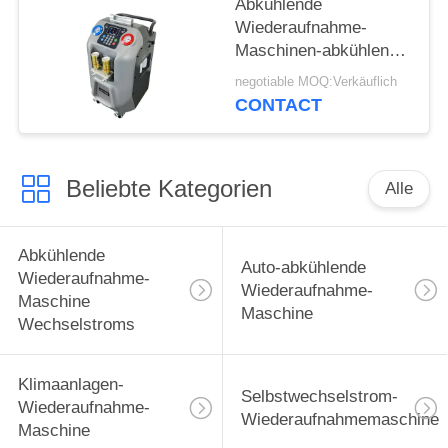
Abkühlende
Wiederaufnahme-
Maschinen-abkühlende
Wiederverwertungsselbstma
negotiable MOQ:Verkäuflich
Soem-Wechselstroms
CONTACT
Beliebte Kategorien
Alle
Abkühlende
Auto-abkühlende
Wiederaufnahme-
Wiederaufnahme-
Maschine
Maschine
Wechselstroms
Klimaanlagen-
Selbstwechselstrom-
Wiederaufnahme-
Wiederaufnahmemaschine
Maschine