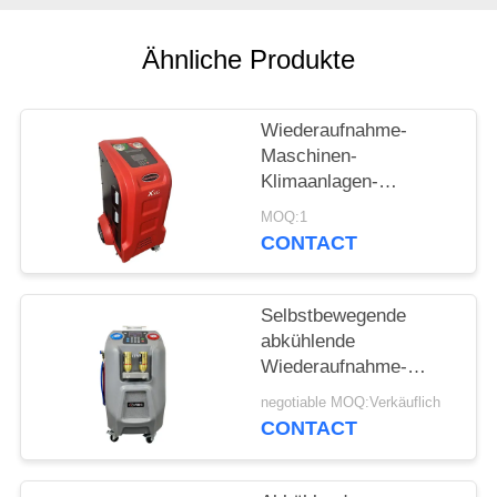
PRIVACY
Ähnliche Produkte
POLICY
Wiederaufnahme-
Maschinen-
Klimaanlagen-
Spülungssystem Auto
MOQ:1
Wechselstroms
CONTACT
abkühlende
Selbstbewegende
abkühlende
Wiederaufnahme-
Maschine des Grau-
negotiable MOQ:Verkäuflich
10kg mit 5" LCD-
CONTACT
Farbbildschirm