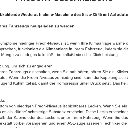
abkühlende Wiederaufnahme-Maschine des Grau-X545 mit Autodat
Ihres Fahrzeugs neugeladen zu werden
n Symptome niedriger Freon-Niveaus ist, wenn Ihre Klimaanlage warme
prachen, funktioniert die Klimaanlage in Ihrem Fahrzeug, indem sie di
e Menge zu niedriges fallenläßt, beeinflußt sie schließlich Leistung.
plung, um sich zu engagieren
hres Fahrzeugs einschalten, wenn Sie nah hören, hören Sie ein ‚Klicke
et. Wenn die Freon-Niveaus zu niedrig sind, kann die Kupplung sich 
nügend Kühlmittel ist, damit der Kompressor unter Druck setzt. Das hei
cks
tom von niedrigen Freon-Niveaus ist sichtbares Lecken. Wenn Sie ei
n es als ‚dünne‘ schmierige Substanz erscheint. Diese Lecks erscheine
alb der Kabine oder des Leckens unter Ihrem Fahrzeug. Wenn Sie das
Werkstatt vorbei vorangehen und einen ASE-zugelassenen Techniker d