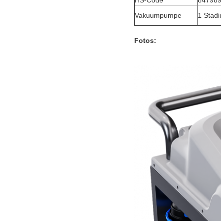
HS-Code
847989
Vakuumpumpe
1 Stad
Fotos: