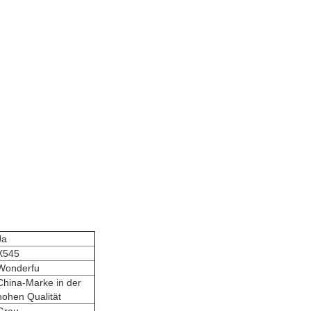
Ja
X545
Wonderfu
China-Marke in der
hohen Qualität