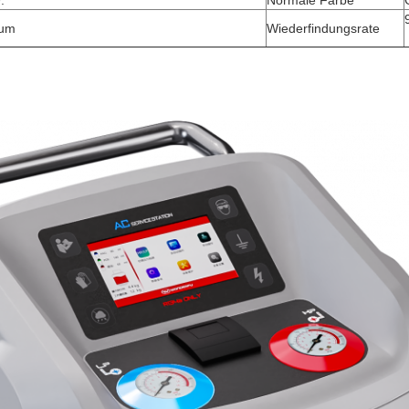
.
Normale Farbe
ium
Wiederfindungsrate