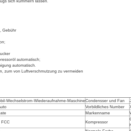
eugs sich kümmern lassen.
, Gebühr
on;
ucker
ressoröl automatisch;
igung automatisch.
hen, zum von Luftverschmutzung zu vermeiden
bil-Wechselstrom-Wiederaufnahme-Maschine
Condensser und Fan
Auto
Vorbildliches Number
ate
Markenname
. FCC
Kompressor