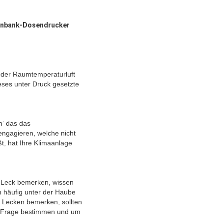
enbank-Dosendrucker
 oder Raumtemperaturluft
eses unter Druck gesetzte
n‘ das das
engagieren, welche nicht
ßt, hat Ihre Klimaanlage
n Leck bemerken, wissen
n häufig unter der Haube
 Lecken bemerken, sollten
ie Frage bestimmen und um