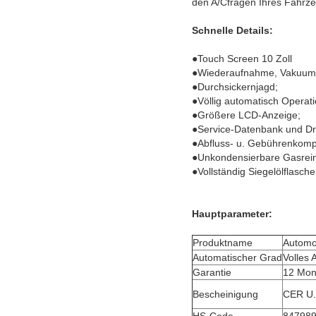
den A/Cfragen Ihres Fahrz
Schnelle Details:
●
Touch Screen 10 Zoll
●Wiederaufnahme, Vakuum
●Durchsickernjagd;
●Völlig automatisch Operati
●Größere LCD-Anzeige;
●Service-Datenbank und Dr
●Abfluss- u. Gebührenkomp
●Unkondensierbare Gasrein
●Vollständig Siegelölflasc
Hauptparameter:
Produktname
Automo
Automatischer Grad
Volles 
Garantie
12 Mon
Bescheinigung
CER U