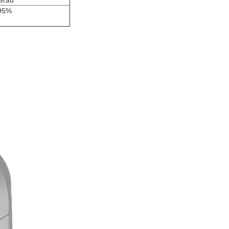
Grau
95%