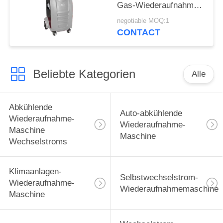
Gas-Wiederaufnahme-
Maschinen-große bunte
negotiable MOQ:1
LCD-Bildschirm-
CONTACT
1.8CFM
Beliebte Kategorien
Alle
Abkühlende
Auto-abkühlende
Wiederaufnahme-
Wiederaufnahme-
Maschine
Maschine
Wechselstroms
Klimaanlagen-
Selbstwechselstrom-
Wiederaufnahme-
Wiederaufnahmemaschine
Maschine