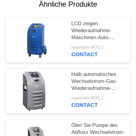
Ähnliche Produkte
PRIVACY
POLICY
LCD zeigen
Wiederaufnahme-
Maschinen-Auto-
Wechselstroms R134a
negotiable MOQ:1
Spülungsmaschine
CONTACT
abkühlendes an
Halb automatisches
Wechselstrom-Gas-
Wiederaufnahme-
Maschinen-Eingangs-
negotiable MOQ:1
Niveau-Handbuch-
CONTACT
Ventil
Ölen Sie Pumpe des
Abfluss Wechselstrom-