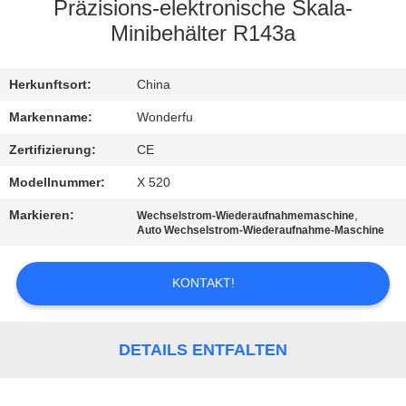
Präzisions-elektronische Skala-
TRETEN
Minibehälter R143a
SIE
Herkunftsort:
China
MIT
UNS
Markenname:
Wonderfu
IN
Zertifizierung:
CE
VERBINDUNG
Modellnummer:
X 520
Markieren:
,
Wechselstrom-Wiederaufnahmemaschine
Auto Wechselstrom-Wiederaufnahme-Maschine
FORDERN
SIE
KONTAKT!
EIN
ZITAT
DETAILS ENTFALTEN
SITEMAP